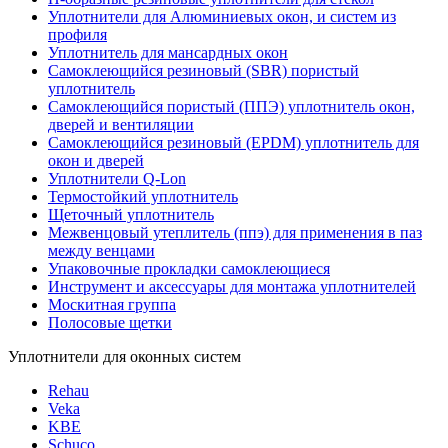
Уплотнители для Алюминиевых окон, и систем из
профиля
Уплотнитель для мансардных окон
Самоклеющийся резиновый (SBR) пористый
уплотнитель
Cамоклеющийся пористый (ППЭ) уплотнитель окон,
дверей и вентиляции
Самоклеющийся резиновый (EPDM) уплотнитель для
окон и дверей
Уплотнители Q-Lon
Термостойкий уплотнитель
Щеточный уплотнитель
Межвенцовый утеплитель (ппэ) для применения в паз
между венцами
Упаковочные прокладки самоклеющиеся
Инструмент и аксессуары для монтажа уплотнителей
Москитная группа
Полосовые щетки
Уплотнители для оконных систем
Rehau
Veka
KBE
Schuco