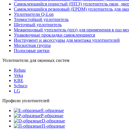
Cамоклеющийся пористый (ППЭ) уплотнитель окон, двер
Самоклеющийся резиновый (EPDM) уплотнитель для око
Уплотнители Q-Lon
Термостойкий уплотнитель
Щеточный уплотнитель
Межвенцовый утеплитель (ппэ) для применения в паз м
Упаковочные прокладки самоклеющиеся
Инструмент и аксессуары для монтажа уплотнителей
Москитная группа
Полосовые щетки
Уплотнители для оконных систем
Rehau
Veka
KBE
Schuco
LG
Профили уплотнителей
E-образные
P-образные
D-образные
П-образные