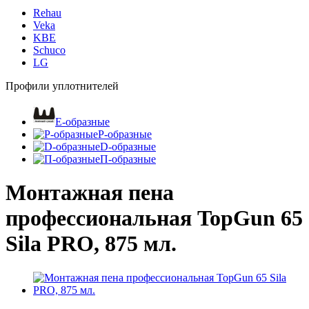
Rehau
Veka
KBE
Schuco
LG
Профили уплотнителей
E-образные
P-образные
D-образные
П-образные
Монтажная пена
профессиональная TopGun 65
Sila PRO, 875 мл.