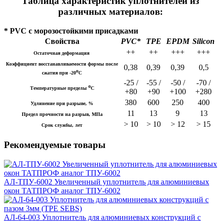
Таблица характеристик уплотнителей из
различных материалов:
* PVC с морозостойкими присадками
Свойства
PVC*
TPE
EPDM
Silicon
++
++
+++
+++
Остаточная деформация
Коэффициент восстанавливаемости формы после
0,38
0,39
0,39
0,5
о
сжатия при -20
С
-25 /
-55 /
-50 /
-70 /
о
Температурные пределы
С
+80
+90
+100
+280
380
600
250
400
Удлинение при разрыве, %
11
13
9
13
Предел прочности на разрыв, МПа
> 10
> 10
> 12
> 15
Срок службы, лет
Рекомендуемые товары
АЛ-ТПУ-6002 Увеличенный уплотнитель для алюминиевых
окон ТАТПРОФ аналог ТПУ-6002
АЛ-64-003 Уплотнитель для алюминиевых конструкций с