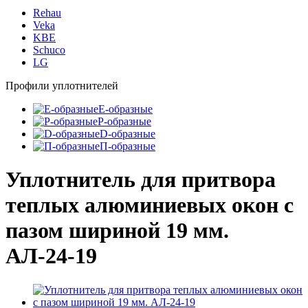
Rehau
Veka
KBE
Schuco
LG
Профили уплотнителей
E-образные
P-образные
D-образные
П-образные
Уплотнитель для притвора
теплых алюминиевых окон с
пазом шириной 19 мм.
АЛ-24-19