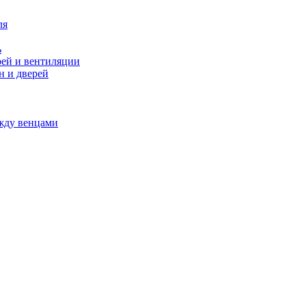
ля
ь
ей и вентиляции
н и дверей
ежду венцами