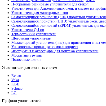
П-образные резиновые уплотнители для стекол
Уплотнители для Алюминиевых окон, и систем из профи
Уплотнитель для мансардных окон
Самоклеющийся резиновый (SBR) пористый уплотнител
Cамоклеющийся пористый (ППЭ) уплотнитель окон, двер
Самоклеющийся резиновый (EPDM) уплотнитель для око
Уплотнители Q-Lon
Термостойкий уплотнитель
Щеточный уплотнитель
Межвенцовый утеплитель (ппэ) для применения в паз м
Упаковочные прокладки самоклеющиеся
Инструмент и аксессуары для монтажа уплотнителей
Москитная группа
Полосовые щетки
Уплотнители для оконных систем
Rehau
Veka
KBE
Schuco
LG
Профили уплотнителей