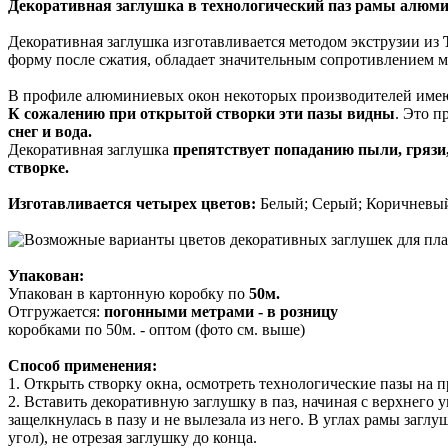
Декоративная заглушка в технологический паз рамы алюми
Декоративная заглушка изготавливается методом экструзии из
форму после сжатия, обладает значительным сопротивлением м
В профиле алюминиевых окон некоторых производителей имеют
К сожалению при открытой створки эти пазы видны
. Это п
снег и вода.
Декоративная заглушка
препятствует попаданию пыли, грязи,
створке.
Изготавливается четырех цветов:
Белый; Серый; Коричневый
Упакован:
Упакован в картонную коробку по
50м.
Отгружается:
погонными метрами - в розницу
коробками по 50м. - оптом (фото см. выше)
Способ применения:
1. Открыть створку окна, осмотреть технологические пазы на 
2. Вставить декоративную заглушку в паз, начиная с верхнего уг
защелкнулась в пазу и не вылезала из него. В углах рамы загл
угол), не отрезая заглушку до конца.