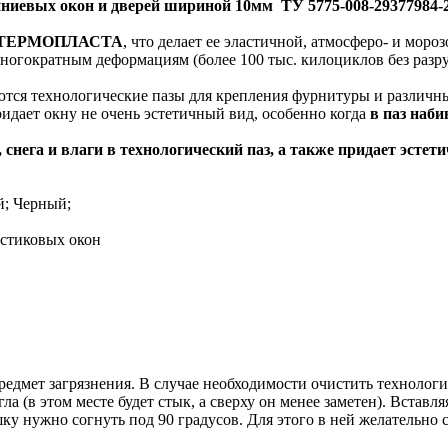
ниевых окон и дверей шириной 10мм ТУ 5775-008-29377984-
ТЕРМОПЛАСТА
, что делает ее эластичной, атмосферо- и моро
ногократным деформациям (более 100 тыс. килоциклов без разр
ся технологические пазы для крепления фурнитуры и различны
ридает окну не очень эстетичный вид, особенно когда
в паз наби
 снега и влаги в технологический паз, а также придает эст
; Черный;
предмет загрязнения. В случае необходимости очистить техноло
ла (в этом месте будет стык, а сверху он менее заметен). Вставл
ушку нужно согнуть под 90 градусов. Для этого в ней желательно