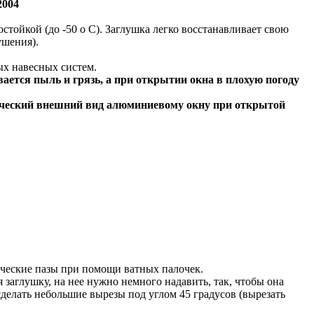
2004
зостойкой (до -50 о С). Заглушка легко восстанавливает свою
ушения).
х навесных систем.
вается пыль и грязь, а при открытии окна в плохую погоду
етический внешний вид алюминиевому окну при открытой
гические пазы при помощи ватных палочек.
яя заглушку, на нее нужно немного надавить, так, чтобы она
 сделать небольшие вырезы под углом 45 градусов (вырезать