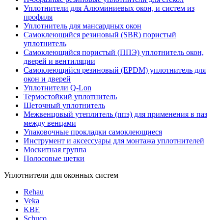
Уплотнители для Алюминиевых окон, и систем из
профиля
Уплотнитель для мансардных окон
Самоклеющийся резиновый (SBR) пористый
уплотнитель
Cамоклеющийся пористый (ППЭ) уплотнитель окон,
дверей и вентиляции
Самоклеющийся резиновый (EPDM) уплотнитель для
окон и дверей
Уплотнители Q-Lon
Термостойкий уплотнитель
Щеточный уплотнитель
Межвенцовый утеплитель (ппэ) для применения в паз
между венцами
Упаковочные прокладки самоклеющиеся
Инструмент и аксессуары для монтажа уплотнителей
Москитная группа
Полосовые щетки
Уплотнители для оконных систем
Rehau
Veka
KBE
Schuco