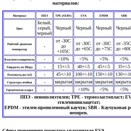
материалов:
Материал
ППЭ
TPE (SEBS)
EVA
EPDM
SBR
Белый,
серый,
Черный
Черный
Черный
Черны
Цвет
черный
от -30C
от -30C
от -30C
от -35
Рабочий диапозон
-
до
до +65C
до +75C
до +80
температур
+105C
-
<10%
<5%
<5%
<5%
Влагопогллощаемость
-
15+/-5
40+/-5
45+/-5
35+/-5
Твердость по Шору
-
45+/-10
100+/-10
150+/-10
130+/-1
Плотность,(кг/м3)
-
закрытая
закрытая
закрытая
закрыта
Структура ячейки
-
-
<10%
<5%
<5%
Термическая усадка
ППЭ - пенополиэтилен; TPE - термоэластопласт; EV
этиленвинилацетат;
EPDM - этилен-пропиленовый каучук; SBR - Каучуковая р
неопрен.
Сфера применения пористого уплотнителя EVA