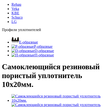
Rehau
Veka
KBE
Schuco
LG
Профили уплотнителей
E-образные
P-образные
D-образные
П-образные
Самоклеющийся резиновый
пористый уплотнитель
10х20мм.