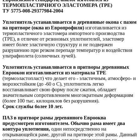
ТЕРМОПЛАСТИЧНОГО ЭЛАСТОМЕРА (ТРЕ)
ТУ 5775-008-29377984-2004
Уплотнитель устанавливается в деревянные окона c пазом
на притворе (окна из Европрофиля)
изготавливается из
термопластичного эластомера импортного производства
(TPE), в отличие от резиновых уплотнителей, эластомер
имеет более эластичную структуру и не подвержен
разрушению при резком перепаде температур и воздействия
ультрафиолета (солнечных лучей).
Уплотнитель устанавливается в притворы деревянных
Евроокон изготавливается из материала TPE
(термоэластопласт) что делает его - эластичным, атмосферо- и
морозостойким (до -60 о С), уплотнитель легко
восстанавливает свою форму после сжатия, обладает
значительным сопротивлением многократным деформациям
(более 100 тыс. килоциклов без разрушения).
Срок службы более 10 лет.
ПАЗ в притворе рамы деревянного Евроокна
предусмотрен изготовителем.
Обычно рама имеет два
контура уплотнения,
один непосредственно на
открывающейся раме, другой на притворе этой рамы. Данный