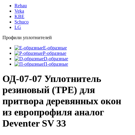
Rehau
Veka
KBE
Schuco
LG
Профили уплотнителей
E-образные
P-образные
D-образные
П-образные
ОД-07-07 Уплотнитель
резиновый (TPE) для
притвора деревянных окoн
из европрофиля аналог
Deventer SV 33