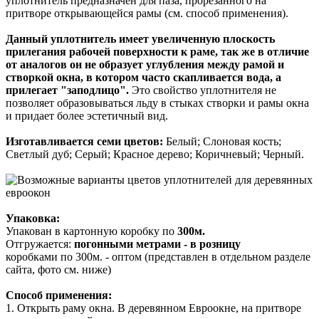
уплотнитель предназначен для паза, прорезанного на
притворе открывающейся рамы (см. способ применения).
Данный уплотнитель имеет увеличенную плоскость
прилегания рабочей поверхности к раме, так же в отличие
от аналогов он не образует углубления между рамой и
створкой окна, в котором часто скапливается вода, а
прилегает "заподлицо".
Это свойство уплотнителя не
позволяет образовываться льду в стыках створки и рамы окна
и придает более эстетичный вид.
Изготавливается семи цветов:
Белый; Слоновая кость;
Светлый дуб; Серый; Красное дерево; Коричневый; Черный.
Упаковка:
Упакован в картонную коробку по
300м.
Отгружается:
погонными метрами - в розницу
коробками по 300м. - оптом (представлен в отдельном разделе
сайта, фото см. ниже)
Способ применения:
1. Открыть раму окна. В деревянном Евроокне, на притворе