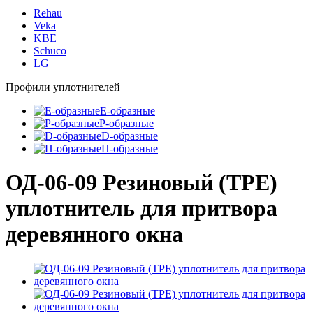
Rehau
Veka
KBE
Schuco
LG
Профили уплотнителей
E-образные
P-образные
D-образные
П-образные
ОД-06-09 Резиновый (TPE)
уплотнитель для притвора
деревянного окна