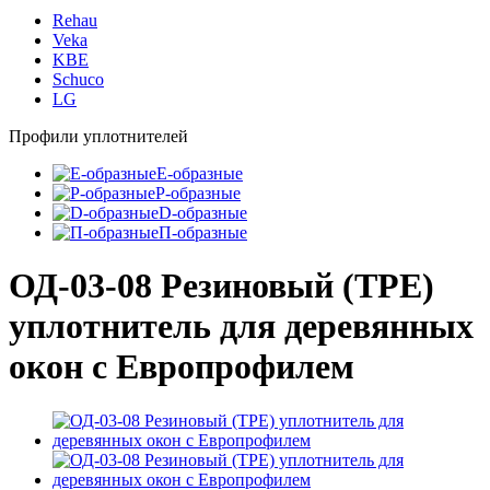
Rehau
Veka
KBE
Schuco
LG
Профили уплотнителей
E-образные
P-образные
D-образные
П-образные
ОД-03-08 Резиновый (TPE)
уплотнитель для деревянных
окон с Европрофилем